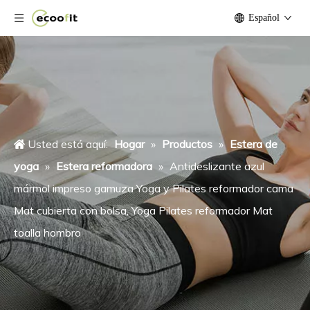
Español
Usted está aquí:
Hogar
»
Productos
»
Estera de
yoga
»
Estera reformadora
»
Antideslizante azul
mármol impreso gamuza Yoga y Pilates reformador cama
Mat cubierta con bolsa, Yoga Pilates reformador Mat
toalla hombro