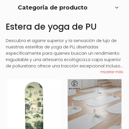
Categoria de producto
Estera de yoga de PU
Descubra el agarre superior y la sensación de lujo de
nuestras esterillas de yoga de PU, diseñadas
específicamente para quienes buscan un rendimiento
inigualable y una artesanía ecológica.La capa superior
de poliuretano ofrece una tracción excepcional incluso
durante las prácticas más intensas, evitando
mostrar más
resbalones y deslizamientos a medida que avanzas en
tus posturas.Debajo de esta capa se encuentra una
base de goma densa que proporciona una amplia
amortiguación para las articulaciones, lo que la hace
ideal para practicantes de todos los niveles.Nuestras
esterillas de yoga de PU no solo son duraderas, sino
que también cuentan con propiedades que absorben
la humedad para mantener la superficie seca e