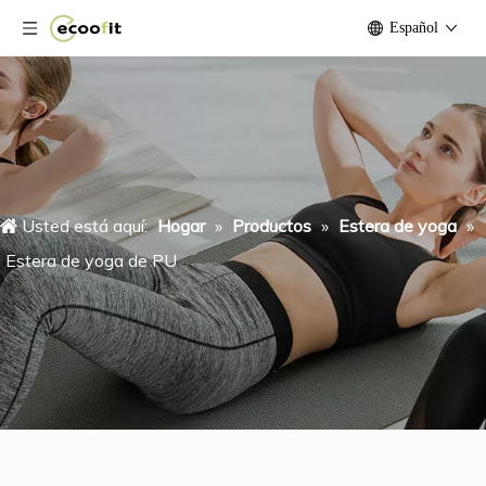
Español
Usted está aquí:
Hogar
»
Productos
»
Estera de yoga
»
Estera de yoga de PU