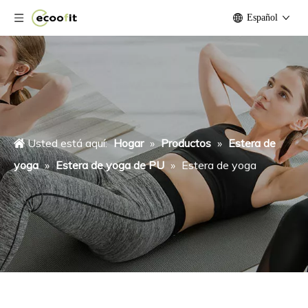
Español
Usted está aquí:
Hogar
»
Productos
»
Estera de
yoga
»
Estera de yoga de PU
»
Estera de yoga