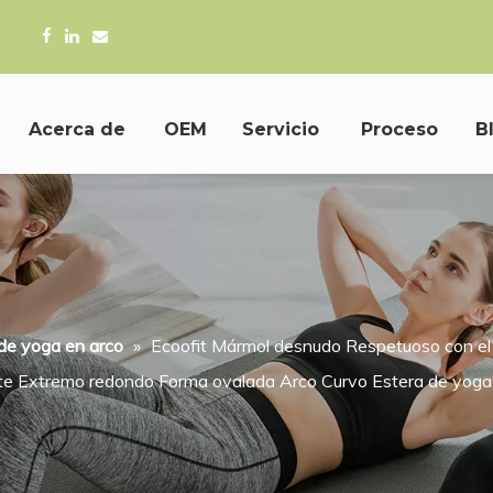
, Ltd



Acerca de
OEM
Servicio
Proceso
B
de yoga en arco
»
Ecoofit Mármol desnudo Respetuoso con el 
te Extremo redondo Forma ovalada Arco Curvo Estera de yoga