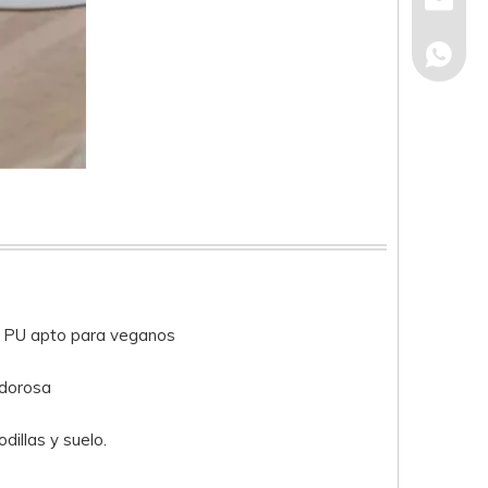
eva@eco
+86-15
o PU apto para veganos
udorosa
dillas y suelo.