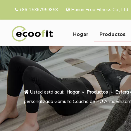
+86-15367959858
Hunan Ecoo Fitness Co.


Hogar
Productos
Usted está aquí:
Hogar
»
Productos
»
Estera 
personalizada Gamuza Caucho de PU Antideslizan